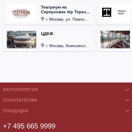
Театриум на
Серпуховке п/р Терезы
Дуровой
г. Москва, ул. Павловская, д. 6.
ЦДКЖ
г. Москва, Комсомольская пл., д. 4.
МЕРОПРИЯТИЯ
ПОКУПАТЕЛЯМ
Концерты
ПЛОЩАДКИ
О нас
Классика
+7 495 665 9999
Бар/Ресторан/Кафе
Как купить
Театры