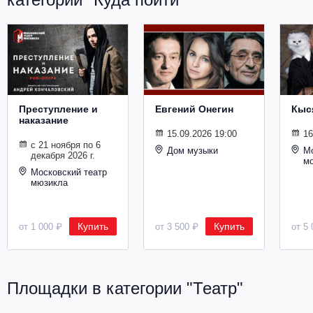
Металл
Преступление и
Евгений Онегин
Кыс
наказание
15.09.2026 19:00
16
с 21 ноября по 6
Дом музыки
Мо
декабря 2026 г.
м
Московский театр
мюзикла
Купить
Купить
от 1 000 ₽
от 3 500 ₽
от 5 
Площадки в категории "Театр"