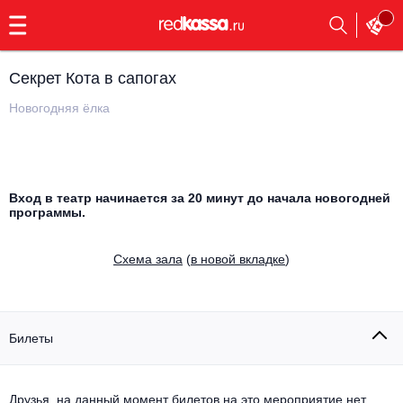
с
9:00
до
23:00
Секрет Кота в сапогах
Заказать
обратный
Новогодняя ёлка
звонок
Главная
Все события
Выбрать мероприятие
Инди
Вход в театр начинается за 20 минут до начала новогодней
программы.
Все события
Как купить
Электронная музыка
Cхема зала
(
в новой вкладке
)
Rap, hip-hop, RnB
Все события
Контакты
Панк
Поэтический вечер
Билеты
Все события
Выбрать другой город
Концерты на теплоходе
Опера
Друзья, на данный момент билетов на это мероприятие нет.