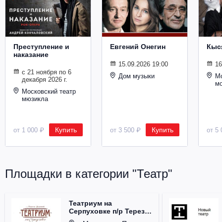
Металл
Преступление и
Евгений Онегин
Кыс
наказание
15.09.2026 19:00
16
с 21 ноября по 6
Дом музыки
Мо
декабря 2026 г.
м
Московский театр
мюзикла
Купить
Купить
от 1 000 ₽
от 3 500 ₽
от 5 
Площадки в категории "Театр"
Театриум на
Серпуховке п/р Терезы
Дуровой