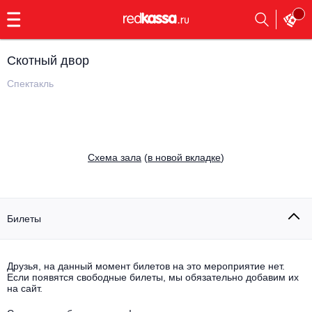
с
9:00
до
23:00
Скотный двор
Заказать
обратный
Спектакль
звонок
Главная
Все события
Выбрать мероприятие
Инди
Cхема зала
(
в новой вкладке
)
Все события
Как купить
Электронная музыка
Rap, hip-hop, RnB
Билеты
Все события
Контакты
Панк
Поэтический вечер
Друзья, на данный момент билетов на это мероприятие нет.
Если появятся свободные билеты, мы обязательно добавим их
Все события
Выбрать другой город
Концерты на теплоходе
на сайт.
Опера