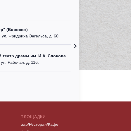
Культур
р" (Воронеж)
театр"
 ул. Фридриха Энгельса, д. 60.
г. Орех
ДК им. 
 театр драмы им. И.А. Слонова
г. Моск
 ул. Рабочая, д. 116.
ПЛОЩАДКИ
Бар/Ресторан/Кафе