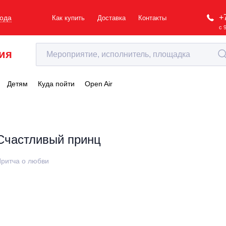
+
рода
Как купить
Доставка
Контакты
с 
ия
Детям
Куда пойти
Open Air
Счастливый принц
ритча о любви