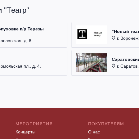
 "Театр"
рпуховке п/р Терезы
"Новый теат
г. Воронеж,
Павловская, д. 6.
Саратовский
омольская пл., д. 4.
г. Саратов,
МЕРОПРИЯТИЯ
ПОКУПАТЕЛЯМ
Концерты
О нас