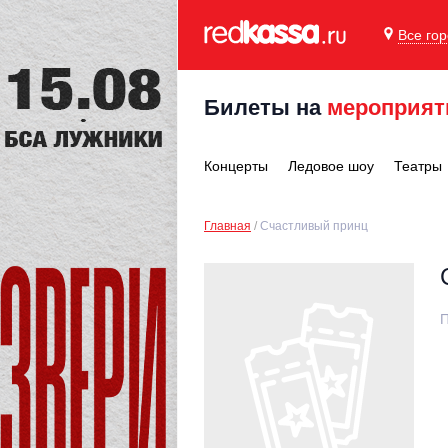
Все го
Билеты на
мероприят
Концерты
Ледовое шоу
Театры
Главная
Счастливый принц
П