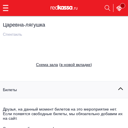
с
9:00
до
23:00
Царевна-лягушка
Заказать
обратный
Спектакль
звонок
Главная
Все события
Выбрать мероприятие
Инди
Cхема зала
(
в новой вкладке
)
Все события
Как купить
Электронная музыка
Rap, hip-hop, RnB
Билеты
Все события
Контакты
Панк
Поэтический вечер
Друзья, на данный момент билетов на это мероприятие нет.
Если появятся свободные билеты, мы обязательно добавим их
Все события
Выбрать другой город
Концерты на теплоходе
на сайт.
Опера