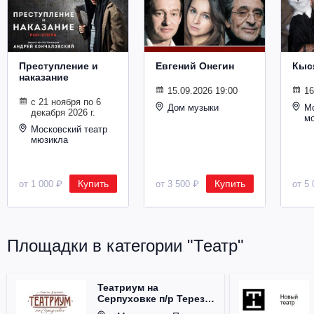
Металл
Преступление и
Евгений Онегин
Кыс
наказание
15.09.2026 19:00
16
с 21 ноября по 6
Дом музыки
Мо
декабря 2026 г.
м
Московский театр
мюзикла
Купить
Купить
от 1 000 ₽
от 3 500 ₽
от 5 
Площадки в категории "Театр"
Театриум на
Серпуховке п/р Терезы
Дуровой