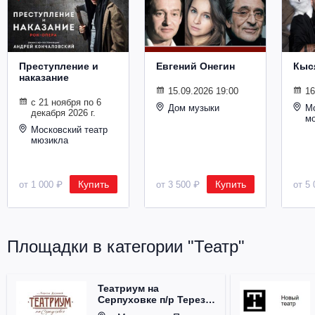
Металл
Преступление и
Евгений Онегин
Кыс
наказание
15.09.2026 19:00
16
с 21 ноября по 6
Дом музыки
Мо
декабря 2026 г.
м
Московский театр
мюзикла
Купить
Купить
от 1 000 ₽
от 3 500 ₽
от 5 
Площадки в категории "Театр"
Театриум на
Серпуховке п/р Терезы
Дуровой