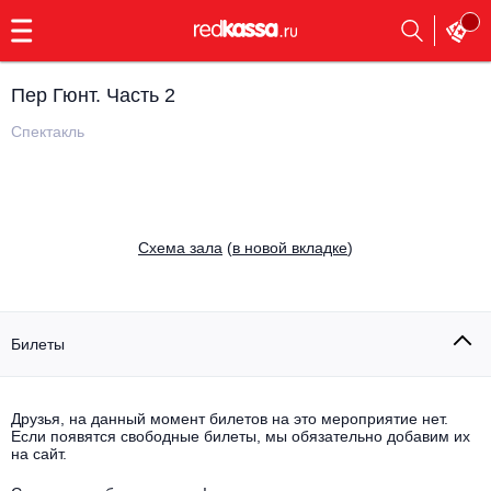
с
9:00
до
23:00
Пер Гюнт. Часть 2
Заказать
обратный
Спектакль
звонок
Главная
Все события
Выбрать мероприятие
Инди
Cхема зала
(
в новой вкладке
)
Все события
Как купить
Электронная музыка
Rap, hip-hop, RnB
Билеты
Все события
Контакты
Панк
Поэтический вечер
Друзья, на данный момент билетов на это мероприятие нет.
Если появятся свободные билеты, мы обязательно добавим их
Все события
Выбрать другой город
Концерты на теплоходе
на сайт.
Опера