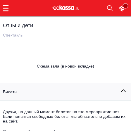
с
9:00
до
23:00
Отцы и дети
Заказать
обратный
Спектакль
звонок
Главная
Все события
Выбрать мероприятие
Инди
Cхема зала
(
в новой вкладке
)
Все события
Как купить
Электронная музыка
Rap, hip-hop, RnB
Билеты
Все события
Контакты
Панк
Поэтический вечер
Друзья, на данный момент билетов на это мероприятие нет.
Если появятся свободные билеты, мы обязательно добавим их
Все события
Выбрать другой город
Концерты на теплоходе
на сайт.
Опера