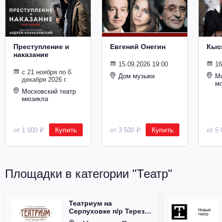
Металл
Преступление и
Евгений Онегин
Кыс
наказание
15.09.2026 19:00
16
с 21 ноября по 6
Дом музыки
Мо
декабря 2026 г.
м
Московский театр
мюзикла
Купить
Купить
от 1 000 ₽
от 3 500 ₽
от 5 
Площадки в категории "Театр"
Театриум на
Серпуховке п/р Терезы
Дуровой