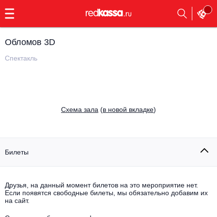
с
9:00
до
23:00
Обломов 3D
Заказать
обратный
Спектакль
звонок
Главная
Все события
Выбрать мероприятие
Инди
Cхема зала
(
в новой вкладке
)
Все события
Как купить
Электронная музыка
Rap, hip-hop, RnB
Билеты
Все события
Контакты
Панк
Поэтический вечер
Друзья, на данный момент билетов на это мероприятие нет.
Если появятся свободные билеты, мы обязательно добавим их
Все события
Выбрать другой город
Концерты на теплоходе
на сайт.
Опера