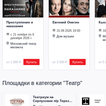
Металл
Преступление и
Евгений Онегин
Кыс
наказание
15.09.2026 19:00
16
с 21 ноября по 6
Дом музыки
Мо
декабря 2026 г.
м
Московский театр
мюзикла
Купить
Купить
от 1 000 ₽
от 3 500 ₽
от 5 
Площадки в категории "Театр"
Театриум на
Серпуховке п/р Терезы
Дуровой