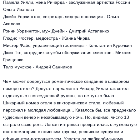
Памела Уилли, жена Ричарда - заслуженная артистка России
Металл
Ольга Иванова
Джейн Уорзингтон, секретарь лидера оппозиции - Ольга
Авилова
Ронни Уорзингтон, муж Джейн - Дмитрий Астапенко
Глэдис Фостер, медсестра - Жанна Чирва
Мистер Файс, управляющий гостиницы - Константин Курочкин
Джек Пот, сотрудник службы обслуживания клиентов - Михаил
Грищенко
Тело мужское - Андрей Санников
Чем может обернуться романтическое свидание в шикарном
номере отеля? Депутат парламента Ричард Уилли так хотел
отдохнуть от повседневной рутины, но не тут-то было…
Шикарный номер отеля в викторианском стиле, любезный
персонал и молодая любовница... Казалось бы, все предрекало
чудесный вечер и незабываемую ночь. Но, видимо, число 13
сыграло свою роль. Легкая интрижка превратилась с жутковатую
фантасмагорию с ожившим трупом, ревнивым супругом и
официантом-потрошителем. Удастся ли любвеобильному