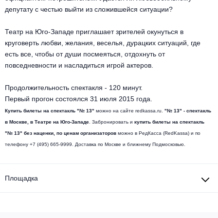
депутату с честью выйти из сложившейся ситуации?
Театр на Юго-Западе приглашает зрителей окунуться в
круговерть любви, желания, веселья, дурацких ситуаций, где
есть все, чтобы от души посмеяться, отдохнуть от
повседневности и насладиться игрой актеров.
Продолжительность спектакля - 120 минут.
Первый прогон состоялся 31 июля 2015 года.
Купить билеты на спектакль "№ 13"
можно на сайте redkassa.ru.
"№ 13" - спектакль
в Москве, в Театре на Юго-Западе
. Забронировать и
купить билеты на спектакль
"№ 13" без наценки, по ценам организаторов
можно в РедКасса (RedKassa) и по
телефону +7 (495) 665-9999. Доставка по Москве и ближнему Подмосковью.
Площадка