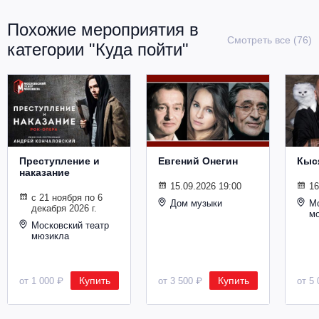
Похожие мероприятия в
Смотреть все (76)
категории "Куда пойти"
Преступление и
Евгений Онегин
Кыс
наказание
15.09.2026 19:00
16
с 21 ноября по 6
Дом музыки
Мо
декабря 2026 г.
м
Московский театр
мюзикла
Купить
Купить
от 1 000 ₽
от 3 500 ₽
от 5 