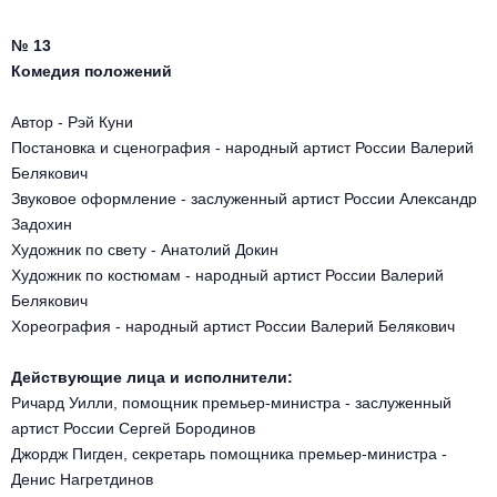
Другое для детей
Поп и эстрада
Известные актёры
Все события
№ 13
Детский концерт
Альтернатива
Комедия положений
Комедия
Детский спектакль
Автор - Рэй Куни
Классическая музыка
Все события
Творческий вечер
Постановка и сценография - народный артист России Валерий
Детское шоу
Белякович
Круиз Фест
Мюзикл, оперетта
Звуковое оформление - заслуженный артист России Александр
Детский мюзикл
Задохин
Open-air на ВДНХ
Балет
Художник по свету - Анатолий Докин
Художник по костюмам - народный артист России Валерий
Джаз и блюз
Белякович
Драма
Хореография - народный артист России Валерий Белякович
Этно, фолк, кантри
Музыкальный спектакль
Действующие лица и исполнители:
Рок
Ричард Уилли, помощник премьер-министра - заслуженный
Спектакль
артист России Сергей Бородинов
Джордж Пигден, секретарь помощника премьер-министра -
Шансон, романс, авторская песня
Иммерсивный спектакль
Денис Нагретдинов