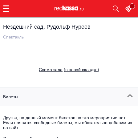
с
9:00
до
23:00
Нездешний сад. Рудольф Нуреев
Заказать
обратный
Спектакль
звонок
Главная
Все события
Выбрать мероприятие
Инди
Cхема зала
(
в новой вкладке
)
Все события
Как купить
Электронная музыка
Rap, hip-hop, RnB
Билеты
Все события
Контакты
Панк
Поэтический вечер
Друзья, на данный момент билетов на это мероприятие нет.
Если появятся свободные билеты, мы обязательно добавим их
Все события
Выбрать другой город
Концерты на теплоходе
на сайт.
Опера