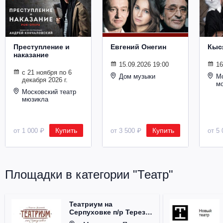
Металл
Преступление и
Евгений Онегин
Кыс
наказание
15.09.2026 19:00
16
с 21 ноября по 6
Дом музыки
Мо
декабря 2026 г.
м
Московский театр
мюзикла
Купить
Купить
от 1 000 ₽
от 3 500 ₽
от 5 
Площадки в категории "Театр"
Театриум на
Серпуховке п/р Терезы
Дуровой