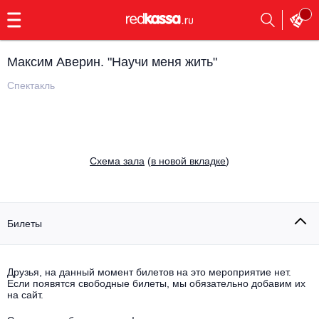
с
9:00
до
23:00
Максим Аверин. "Научи меня жить"
Заказать
обратный
Спектакль
звонок
Главная
Все события
Выбрать мероприятие
Инди
Cхема зала
(
в новой вкладке
)
Все события
Как купить
Электронная музыка
Rap, hip-hop, RnB
Билеты
Все события
Контакты
Панк
Поэтический вечер
Друзья, на данный момент билетов на это мероприятие нет.
Если появятся свободные билеты, мы обязательно добавим их
Все события
Выбрать другой город
Концерты на теплоходе
на сайт.
Опера