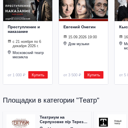
Металл
Преступление и
Евгений Онегин
Кыс
наказание
15.09.2026 19:00
16
с 21 ноября по 6
Дом музыки
Мо
декабря 2026 г.
м
Московский театр
мюзикла
Купить
Купить
от 1 000 ₽
от 3 500 ₽
от 5 
Площадки в категории "Театр"
Театриум на
Серпуховке п/р Терезы
Дуровой