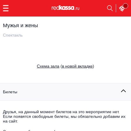
с
9:00
до
23:00
Мужья и жены
Заказать
обратный
Спектакль
звонок
Главная
Все события
Выбрать мероприятие
Инди
Cхема зала
(
в новой вкладке
)
Все события
Как купить
Электронная музыка
Rap, hip-hop, RnB
Билеты
Все события
Контакты
Панк
Поэтический вечер
Друзья, на данный момент билетов на это мероприятие нет.
Если появятся свободные билеты, мы обязательно добавим их
Все события
Выбрать другой город
Концерты на теплоходе
на сайт.
Опера