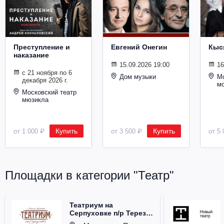
Металл
Преступление и
Евгений Онегин
Кыс
наказание
15.09.2026 19:00
16
с 21 ноября по 6
Дом музыки
Мо
декабря 2026 г.
м
Московский театр
мюзикла
Купить
Купить
от 1 000 ₽
от 3 500 ₽
от 5 
Площадки в категории "Театр"
Театриум на
Серпуховке п/р Терезы
Дуровой