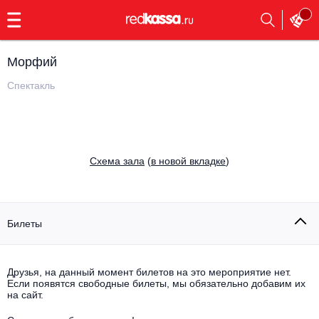
с
9:00
до
23:00
Морфий
Заказать
обратный
Спектакль
звонок
Главная
Все события
Выбрать мероприятие
Инди
Cхема зала
(
в новой вкладке
)
Все события
Как купить
Электронная музыка
Rap, hip-hop, RnB
Билеты
Все события
Контакты
Панк
Поэтический вечер
Друзья, на данный момент билетов на это мероприятие нет.
Если появятся свободные билеты, мы обязательно добавим их
Все события
Выбрать другой город
Концерты на теплоходе
на сайт.
Опера