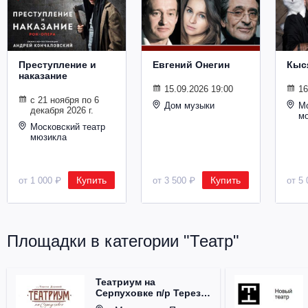
Металл
Преступление и
Евгений Онегин
Кыс
наказание
15.09.2026 19:00
16
с 21 ноября по 6
Дом музыки
Мо
декабря 2026 г.
м
Московский театр
мюзикла
Купить
Купить
от 1 000 ₽
от 3 500 ₽
от 5 
Площадки в категории "Театр"
Театриум на
Серпуховке п/р Терезы
Дуровой