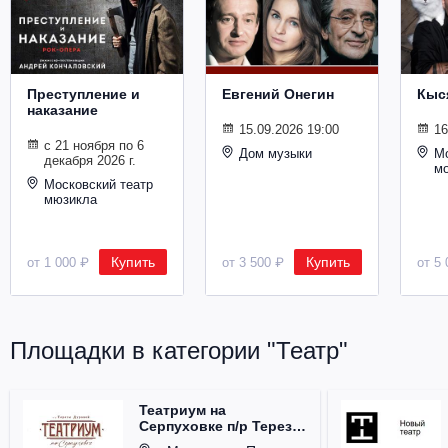
Металл
Преступление и
Евгений Онегин
Кыс
наказание
15.09.2026 19:00
16
с 21 ноября по 6
Дом музыки
Мо
декабря 2026 г.
м
Московский театр
мюзикла
Купить
Купить
от 1 000 ₽
от 3 500 ₽
от 5 
Площадки в категории "Театр"
Театриум на
Серпуховке п/р Терезы
Дуровой