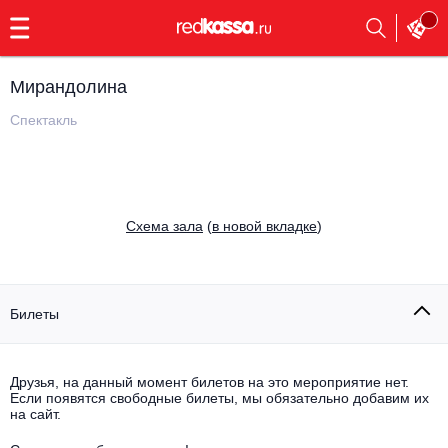
с
9:00
до
23:00
Мирандолина
Заказать
обратный
Спектакль
звонок
Главная
Все события
Выбрать мероприятие
Инди
Cхема зала
(
в новой вкладке
)
Все события
Как купить
Электронная музыка
Rap, hip-hop, RnB
Билеты
Все события
Контакты
Панк
Поэтический вечер
Друзья, на данный момент билетов на это мероприятие нет.
Если появятся свободные билеты, мы обязательно добавим их
Все события
Выбрать другой город
Концерты на теплоходе
на сайт.
Опера