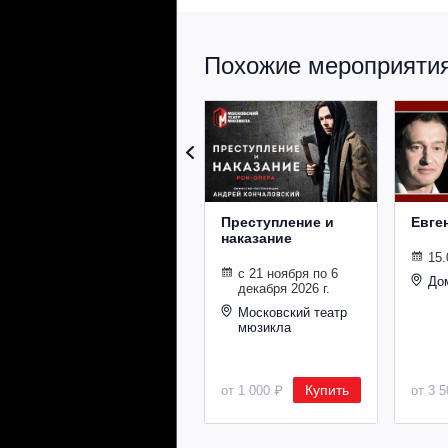
Похожие мероприятия 
Преступление и
Евге
наказание
15.
с 21 ноября по 6
До
декабря 2026 г.
Московский театр
мюзикла
Купить
от 1 000 ₽
от 3 