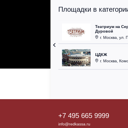
Площадки в категории
Театриум на Се
Дуровой
г. Москва, ул. 
ЦДКЖ
г. Москва, Комс
+7 495 665 9999
info@redkassa.ru