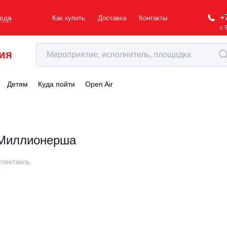
+
рода
Как купить
Доставка
Контакты
с 
ия
Детям
Куда пойти
Open Air
Миллионерша
пектакль