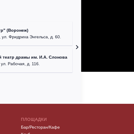
Культур
р" (Воронеж)
театр"
 ул. Фридриха Энгельса, д. 60.
г. Орех
ДК им. 
 театр драмы им. И.А. Слонова
г. Моск
 ул. Рабочая, д. 116.
ПЛОЩАДКИ
Бар/Ресторан/Кафе