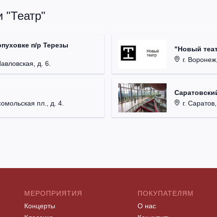
 "Театр"
рпуховке п/р Терезы
"Новый теат
г. Воронеж,
Павловская, д. 6.
Саратовский
омольская пл., д. 4.
г. Саратов,
МЕРОПРИЯТИЯ
ПОКУПАТЕЛЯМ
Концерты
О нас