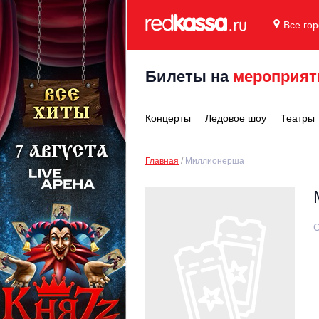
Все го
Билеты на
мероприят
Концерты
Ледовое шоу
Театры
Главная
Миллионерша
С