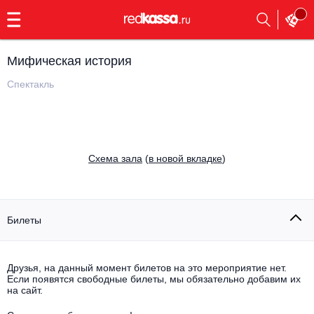
с
9:00
до
23:00
Мифическая история
Заказать
обратный
Спектакль
звонок
Главная
Все события
Выбрать мероприятие
Инди
Cхема зала
(
в новой вкладке
)
Все события
Как купить
Электронная музыка
Rap, hip-hop, RnB
Билеты
Все события
Контакты
Панк
Поэтический вечер
Друзья, на данный момент билетов на это мероприятие нет.
Если появятся свободные билеты, мы обязательно добавим их
Все события
Выбрать другой город
Концерты на теплоходе
на сайт.
Опера