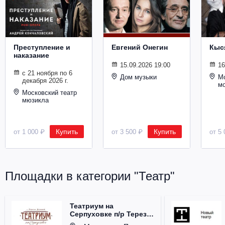
Металл
Преступление и
Евгений Онегин
Кыс
наказание
15.09.2026 19:00
16
с 21 ноября по 6
Дом музыки
Мо
декабря 2026 г.
м
Московский театр
мюзикла
Купить
Купить
от 1 000 ₽
от 3 500 ₽
от 5 
Площадки в категории "Театр"
Театриум на
Серпуховке п/р Терезы
Дуровой