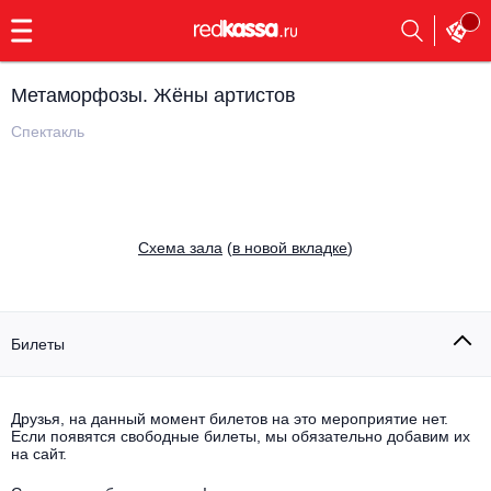
с
9:00
до
23:00
Метаморфозы. Жёны артистов
Заказать
обратный
Спектакль
звонок
Главная
Все события
Выбрать мероприятие
Инди
Cхема зала
(
в новой вкладке
)
Все события
Как купить
Электронная музыка
Rap, hip-hop, RnB
Билеты
Все события
Контакты
Панк
Поэтический вечер
Друзья, на данный момент билетов на это мероприятие нет.
Если появятся свободные билеты, мы обязательно добавим их
Все события
Выбрать другой город
Концерты на теплоходе
на сайт.
Опера