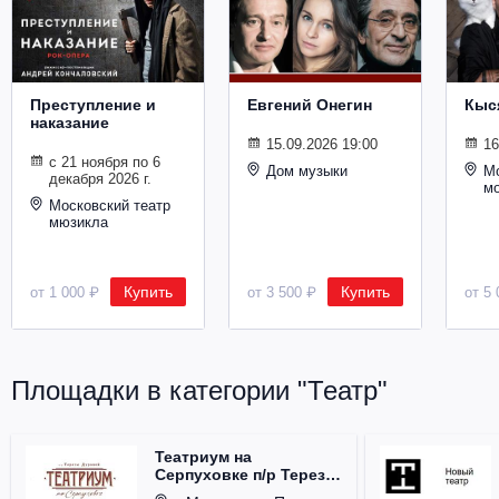
Металл
Преступление и
Евгений Онегин
Кыс
наказание
15.09.2026 19:00
16
с 21 ноября по 6
Дом музыки
Мо
декабря 2026 г.
м
Московский театр
мюзикла
Купить
Купить
от 1 000 ₽
от 3 500 ₽
от 5 
Площадки в категории "Театр"
Театриум на
Серпуховке п/р Терезы
Дуровой