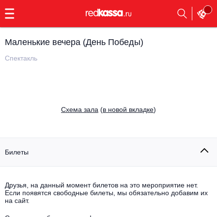
с
9:00
до
23:00
Маленькие вечера (День Победы)
Заказать
обратный
Спектакль
звонок
Главная
Все события
Выбрать мероприятие
Инди
Cхема зала
(
в новой вкладке
)
Все события
Как купить
Электронная музыка
Rap, hip-hop, RnB
Билеты
Все события
Контакты
Панк
Поэтический вечер
Друзья, на данный момент билетов на это мероприятие нет.
Если появятся свободные билеты, мы обязательно добавим их
Все события
Выбрать другой город
Концерты на теплоходе
на сайт.
Опера