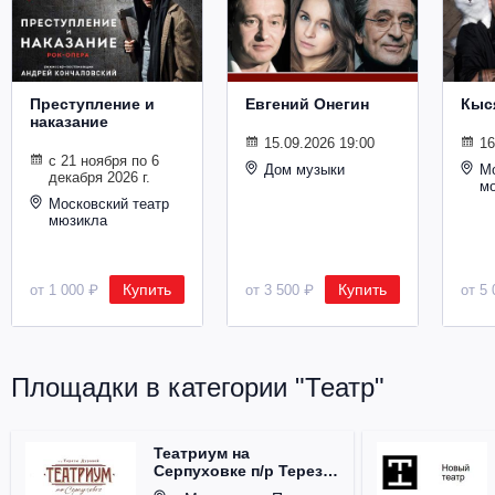
Металл
Преступление и
Евгений Онегин
Кыс
наказание
15.09.2026 19:00
16
с 21 ноября по 6
Дом музыки
Мо
декабря 2026 г.
м
Московский театр
мюзикла
Купить
Купить
от 1 000 ₽
от 3 500 ₽
от 5 
Площадки в категории "Театр"
Театриум на
Серпуховке п/р Терезы
Дуровой