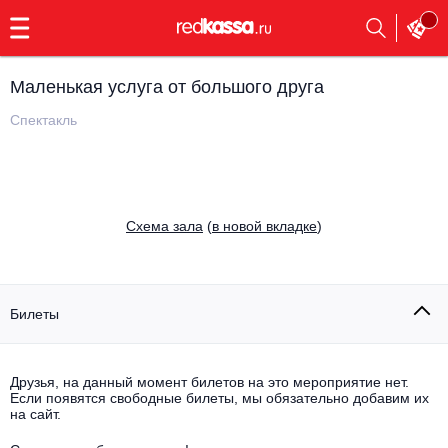
с
9:00
до
23:00
Маленькая услуга от большого друга
Заказать
обратный
Спектакль
звонок
Главная
Все события
Выбрать мероприятие
Инди
Cхема зала
(
в новой вкладке
)
Все события
Как купить
Электронная музыка
Rap, hip-hop, RnB
Билеты
Все события
Контакты
Панк
Поэтический вечер
Друзья, на данный момент билетов на это мероприятие нет.
Если появятся свободные билеты, мы обязательно добавим их
Все события
Выбрать другой город
Концерты на теплоходе
на сайт.
Опера