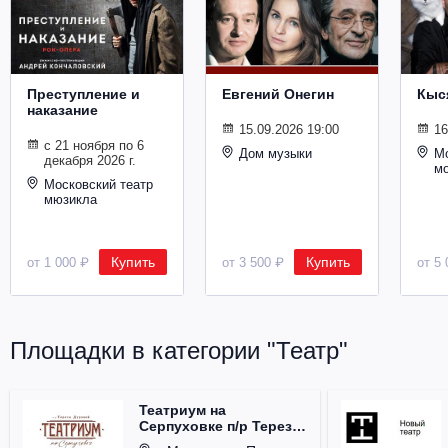
Металл
Преступление и
Евгений Онегин
Кыс
наказание
15.09.2026 19:00
16
с 21 ноября по 6
Дом музыки
Мо
декабря 2026 г.
м
Московский театр
мюзикла
Купить
Купить
от 1 000 ₽
от 3 500 ₽
от 5 
Площадки в категории "Театр"
Театриум на
Серпуховке п/р Терезы
Дуровой