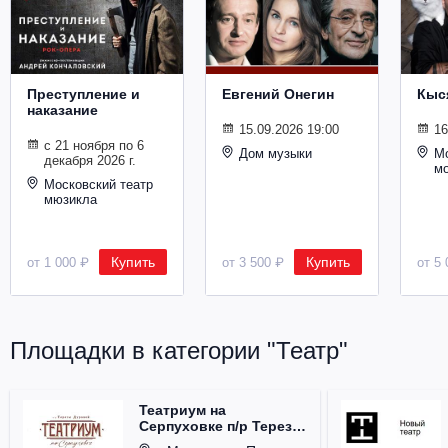
Металл
Преступление и
Евгений Онегин
Кыс
наказание
15.09.2026 19:00
16
с 21 ноября по 6
Дом музыки
Мо
декабря 2026 г.
м
Московский театр
мюзикла
Купить
Купить
от 1 000 ₽
от 3 500 ₽
от 5 
Площадки в категории "Театр"
Театриум на
Серпуховке п/р Терезы
Дуровой