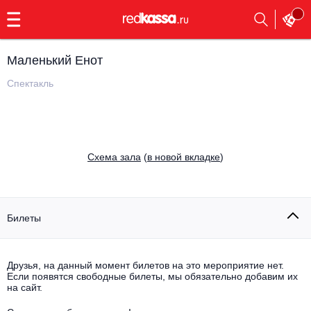
с
9:00
до
23:00
Маленький Енот
Заказать
обратный
Спектакль
звонок
Главная
Все события
Выбрать мероприятие
Инди
Cхема зала
(
в новой вкладке
)
Все события
Как купить
Электронная музыка
Rap, hip-hop, RnB
Билеты
Все события
Контакты
Панк
Поэтический вечер
Друзья, на данный момент билетов на это мероприятие нет.
Если появятся свободные билеты, мы обязательно добавим их
Все события
Выбрать другой город
Концерты на теплоходе
на сайт.
Опера