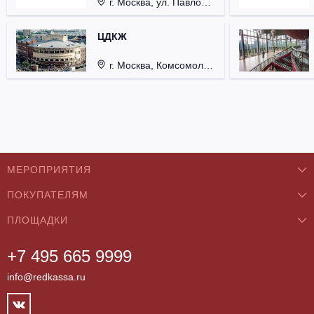
г. Москва, ул. Павловская, д. 6.
ЦДКЖ
г. Москва, Комсомольская пл., д. 4.
МЕРОПРИЯТИЯ
ПОКУПАТЕЛЯМ
Концерты
ПЛОЩАДКИ
О нас
Классика
+7 495 665 9999
Бар/Ресторан/Кафе
Как купить
Театры
info@redkassa.ru
Клуб
Возврат билетов
Фестивали
Концертный зал
Контакты
Спорт