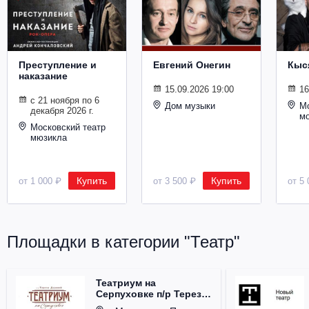
Металл
Преступление и
Евгений Онегин
Кыс
наказание
15.09.2026 19:00
16
с 21 ноября по 6
Дом музыки
Мо
декабря 2026 г.
м
Московский театр
мюзикла
Купить
Купить
от 1 000 ₽
от 3 500 ₽
от 5 
Площадки в категории "Театр"
Театриум на
Серпуховке п/р Терезы
Дуровой