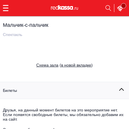
с
9:00
до
23:00
Мальчик-с-пальчик
Заказать
обратный
Спектакль
звонок
Главная
Все события
Выбрать мероприятие
Инди
Cхема зала
(
в новой вкладке
)
Все события
Как купить
Электронная музыка
Rap, hip-hop, RnB
Билеты
Все события
Контакты
Панк
Поэтический вечер
Друзья, на данный момент билетов на это мероприятие нет.
Если появятся свободные билеты, мы обязательно добавим их
Все события
Выбрать другой город
Концерты на теплоходе
на сайт.
Опера