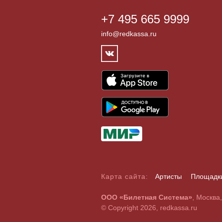
+7 495 665 9999
info@redkassa.ru
Карта сайта:
Артисты
Площадк
А
Б
В
Г
Д
Е
Ж
З
И
Й
К
Л
М
Н
О
П
Р
С
ООО «Билетная Система»
, Москва
A
B
C
D
E
F
G
H
I
J
K
L
M
N
O
P
Q
R
© Copyright 2026, redkassa.ru
0
1
2
3
4
5
6
7
8
9