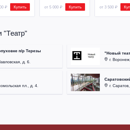
Купить
Купить
Ку
500 ₽
от 5 000 ₽
от 3 500 ₽
 "Театр"
рпуховке п/р Терезы
"Новый теат
г. Воронеж,
Павловская, д. 6.
Саратовский
омольская пл., д. 4.
г. Саратов,