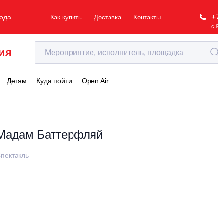
+
рода
Как купить
Доставка
Контакты
с 
ия
Детям
Куда пойти
Open Air
Мадам Баттерфляй
пектакль