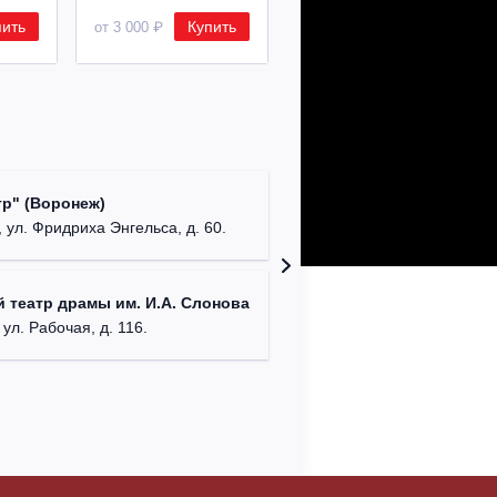
пить
Купить
Купить
от 3 000 ₽
от 8 500 ₽
Культур
р" (Воронеж)
театр"
 ул. Фридриха Энгельса, д. 60.
г. Орех
ДК им. 
 театр драмы им. И.А. Слонова
г. Моск
 ул. Рабочая, д. 116.