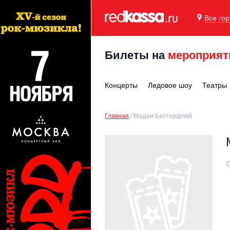
Все го
Билеты на
мероприят
Концерты
Ледовое шоу
Театры
Главная
Мадам Баттерфляй
С