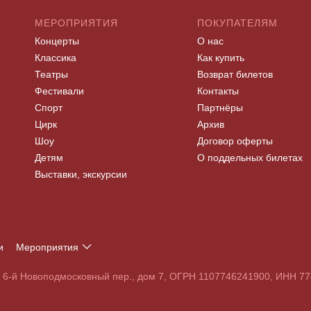
МЕРОПРИЯТИЯ
ПОКУПАТЕЛЯМ
Концерты
О нас
Классика
Как купить
Театры
Возврат билетов
Фестивали
Контакты
Спорт
Партнёры
Цирк
Архив
Шоу
Договор оферты
Детям
О поддельных билетах
Выставки, экскурсии
и
Мероприятия
Т
У
Ф
Х
Ц
Ч
Ш
Щ
Э
Ю
Я
, 6-й Новоподмосковный пер., дом 7, ОГРН 1107746241900, ИНН 
S
T
U
V
W
X
Y
Z