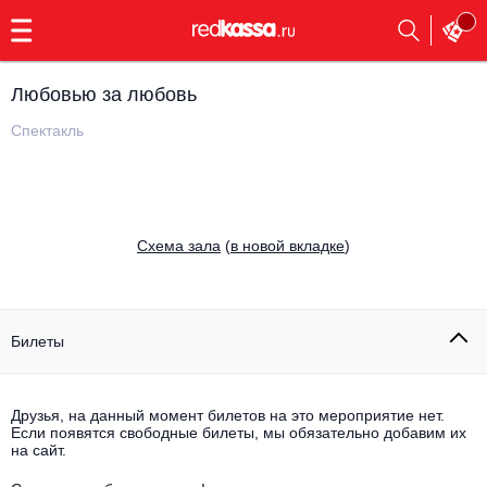
с
9:00
до
23:00
Любовью за любовь
Заказать
обратный
Спектакль
звонок
Главная
Все события
Выбрать мероприятие
Инди
Cхема зала
(
в новой вкладке
)
Все события
Как купить
Электронная музыка
Rap, hip-hop, RnB
Билеты
Все события
Контакты
Панк
Поэтический вечер
Друзья, на данный момент билетов на это мероприятие нет.
Если появятся свободные билеты, мы обязательно добавим их
Все события
Выбрать другой город
Концерты на теплоходе
на сайт.
Опера