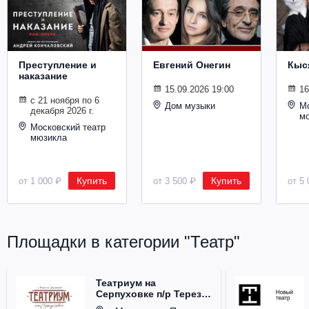
Металл
Преступление и
Евгений Онегин
Кыс
наказание
15.09.2026 19:00
16
с 21 ноября по 6
Дом музыки
Мо
декабря 2026 г.
м
Московский театр
мюзикла
Купить
Купить
от 1 000 ₽
от 3 500 ₽
от 5 
Площадки в категории "Театр"
Театриум на
Серпуховке п/р Терезы
Дуровой