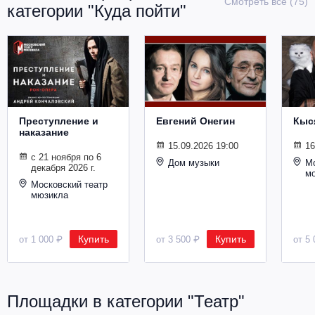
Смотреть все (75)
категории "Куда пойти"
Металл
Преступление и
Евгений Онегин
Кыс
наказание
15.09.2026 19:00
16
с 21 ноября по 6
Дом музыки
Мо
декабря 2026 г.
м
Московский театр
мюзикла
Купить
Купить
от 1 000 ₽
от 3 500 ₽
от 5 
Площадки в категории "Театр"