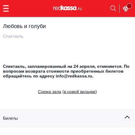
с
9:00
до
23:00
Любовь и голуби
Заказать
обратный
Спектакль
звонок
Главная
Все события
Выбрать мероприятие
Инди
Спектакль, запланированный на 24 апреля, отменяется. По
вопросам возврата стоимости приобретенных билетов
Все события
обращайтесь по адресу info@redkassa.ru.
Как купить
Электронная музыка
Cхема зала
(
в новой вкладке
)
Rap, hip-hop, RnB
Все события
Контакты
Панк
Поэтический вечер
Билеты
Все события
Выбрать другой город
Концерты на теплоходе
Опера