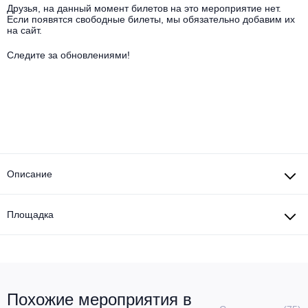
Другое для детей
Поп и эстрада
Друзья, на данный момент билетов на это мероприятие нет.
Известные актёры
Если появятся свободные билеты, мы обязательно добавим их
Все события
на сайт.
Детский концерт
Альтернатива
Комедия
Следите за обновлениями!
Детский спектакль
Классическая музыка
Все события
Творческий вечер
Детское шоу
Круиз Фест
Мюзикл, оперетта
Детский мюзикл
Open-air на ВДНХ
Балет
Описание
Джаз и блюз
Драма
Этно, фолк, кантри
Площадка
Музыкальный спектакль
Рок
Спектакль
Шансон, романс, авторская песня
Иммерсивный спектакль
Похожие мероприятия в