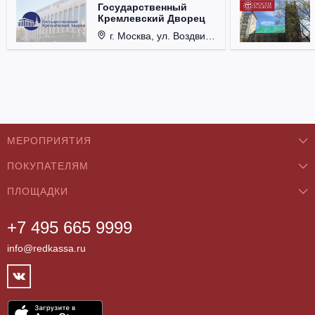
Государственный
Кремлевский Дворец
г. Москва, ул. Воздвиженка, д. 1, Кремль.
МЕРОПРИЯТИЯ
ПОКУПАТЕЛЯМ
Концерты
ПЛОЩАДКИ
О нас
Классика
+7 495 665 9999
Бар/Ресторан/Кафе
Как купить
Театры
info@redkassa.ru
Клуб
Возврат билетов
Фестивали
Концертный зал
Контакты
Спорт
Театр
Партнёры
Цирк