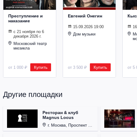
Преступление и
Евгений Онегин
Кыс
наказание
15.09.2026 19:00
16
с 21 ноября по 6
Дом музыки
Мо
декабря 2026 г.
м
Московский театр
мюзикла
Купить
Купить
от 1 000 ₽
от 3 500 ₽
от 5 
Другие площадки
Ресторан & клуб
Magnus Locus
г. Москва, Проспект Мира, д. 12, стр. 9.