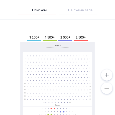
Металл
Списком
На схеме зала