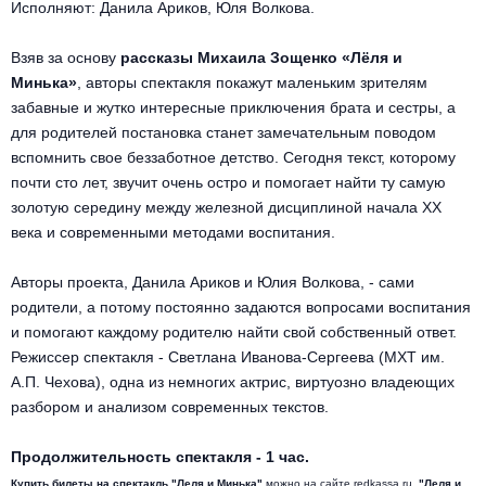
Исполняют: Данила Ариков, Юля Волкова.
Металл
Взяв за основу
рассказы Михаила Зощенко «Лёля и
Минька»
, авторы спектакля покажут маленьким зрителям
забавные и жутко интересные приключения брата и сестры, а
для родителей постановка станет замечательным поводом
вспомнить свое беззаботное детство. Сегодня текст, которому
почти сто лет, звучит очень остро и помогает найти ту самую
золотую середину между железной дисциплиной начала ХХ
века и современными методами воспитания.
Авторы проекта, Данила Ариков и Юлия Волкова, - сами
родители, а потому постоянно задаются вопросами воспитания
и помогают каждому родителю найти свой собственный ответ.
Режиссер спектакля - Светлана Иванова-Сергеева (МХТ им.
А.П. Чехова), одна из немногих актрис, виртуозно владеющих
разбором и анализом современных текстов.
Продолжительность спектакля - 1 час.
Купить билеты на спектакль "Леля и Минька"
можно на сайте redkassa.ru.
"Леля и