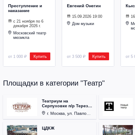
Преступление и
Евгений Онегин
Кыс
наказание
15.09.2026 19:00
16
с 21 ноября по 6
Дом музыки
Мо
декабря 2026 г.
м
Московский театр
мюзикла
Купить
Купить
от 1 000 ₽
от 3 500 ₽
от 5 
Площадки в категории "Театр"
Театриум на
Серпуховке п/р Терезы
Дуровой
г. Москва, ул. Павловская, д. 6.
ЦДКЖ