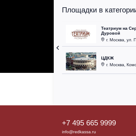
Площадки в категории
Театриум на Се
Дуровой
г. Москва, ул. 
ЦДКЖ
г. Москва, Комс
+7 495 665 9999
info@redkassa.ru