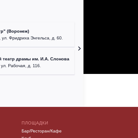
Культур
р" (Воронеж)
театр"
 ул. Фридриха Энгельса, д. 60.
г. Орех
ДК им. 
 театр драмы им. И.А. Слонова
г. Моск
 ул. Рабочая, д. 116.
ПЛОЩАДКИ
Бар/Ресторан/Кафе