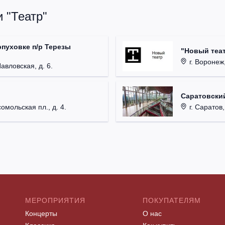
 "Театр"
рпуховке п/р Терезы
"Новый теат
г. Воронеж,
Павловская, д. 6.
Саратовский
омольская пл., д. 4.
г. Саратов,
МЕРОПРИЯТИЯ
ПОКУПАТЕЛЯМ
Концерты
О нас