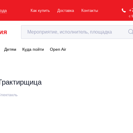
+
рода
Как купить
Доставка
Контакты
с 
ия
Детям
Куда пойти
Open Air
Трактирщица
пектакль