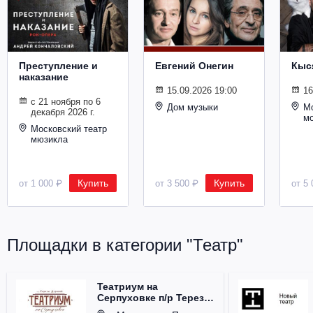
Металл
Преступление и
Евгений Онегин
Кыс
наказание
15.09.2026 19:00
16
с 21 ноября по 6
Дом музыки
Мо
декабря 2026 г.
м
Московский театр
мюзикла
Купить
Купить
от 1 000 ₽
от 3 500 ₽
от 5 
Площадки в категории "Театр"
Театриум на
Серпуховке п/р Терезы
Дуровой