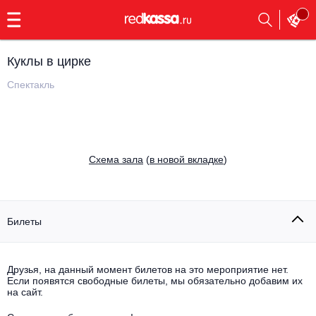
с
9:00
до
23:00
Куклы в цирке
Заказать
обратный
Спектакль
звонок
Главная
Все события
Выбрать мероприятие
Инди
Cхема зала
(
в новой вкладке
)
Все события
Как купить
Электронная музыка
Rap, hip-hop, RnB
Билеты
Все события
Контакты
Панк
Поэтический вечер
Друзья, на данный момент билетов на это мероприятие нет.
Если появятся свободные билеты, мы обязательно добавим их
Все события
Выбрать другой город
Концерты на теплоходе
на сайт.
Опера