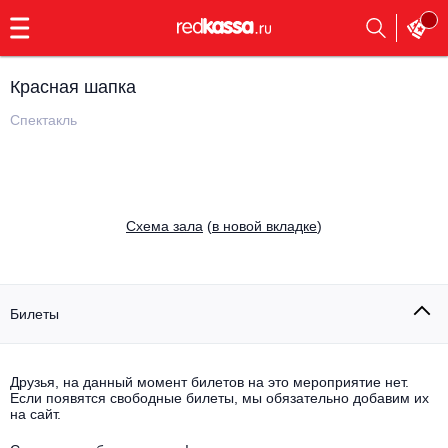
с
9:00
до
23:00
Красная шапка
Заказать
обратный
Спектакль
звонок
Главная
Все события
Выбрать мероприятие
Инди
Cхема зала
(
в новой вкладке
)
Все события
Как купить
Электронная музыка
Rap, hip-hop, RnB
Билеты
Все события
Контакты
Панк
Поэтический вечер
Друзья, на данный момент билетов на это мероприятие нет.
Если появятся свободные билеты, мы обязательно добавим их
Все события
Выбрать другой город
Концерты на теплоходе
на сайт.
Опера