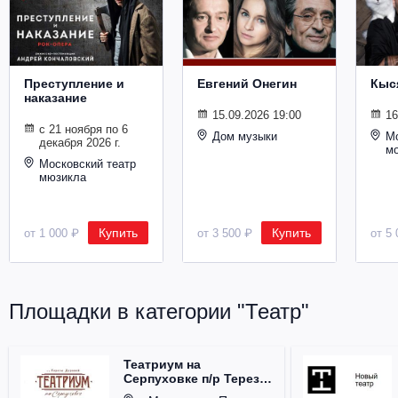
Металл
Преступление и
Евгений Онегин
Кыс
наказание
15.09.2026 19:00
16
с 21 ноября по 6
Дом музыки
Мо
декабря 2026 г.
м
Московский театр
мюзикла
Купить
Купить
от 1 000 ₽
от 3 500 ₽
от 5 
Площадки в категории "Театр"
Театриум на
Серпуховке п/р Терезы
Дуровой