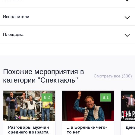
Исполнители
Площадка
Похожие мероприятия в
Смотреть все (336)
категории "Спектакль"
8.2
8.1
Разговоры мужчин
...в Бореньке чего-
Ден
среднего возраста
то нет