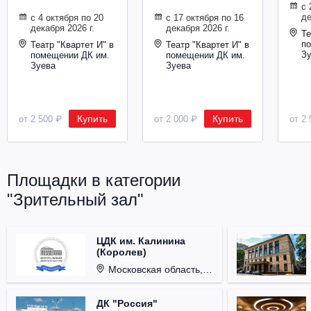
с 
де
с 4 октября по 20
с 17 октября по 16
декабря 2026 г.
декабря 2026 г.
Те
п
Театр "Квартет И" в
Театр "Квартет И" в
З
помещении ДК им.
помещении ДК им.
Зуева
Зуева
Купить
Купить
от 2 500 ₽
от 2 000 ₽
от 2 
Площадки в категории
"Зрительный зал"
ЦДК им. Калинина
(Королев)
Московская область, г. Королёв, ул. Терешковой, д. 1.
ДК "Россия"