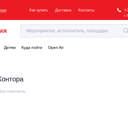
+
рода
Как купить
Доставка
Контакты
с 
ия
Детям
Куда пойти
Open Air
Контора
оу-спектакль