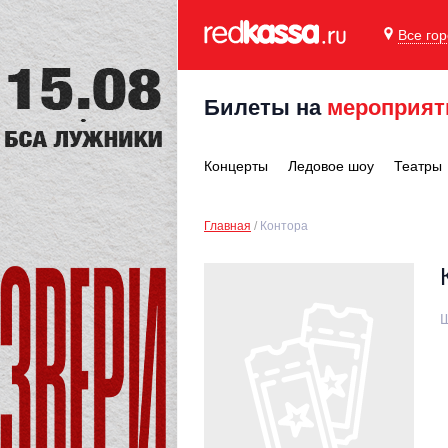
Все го
Билеты на
мероприят
Концерты
Ледовое шоу
Театры
Главная
Контора
Ш