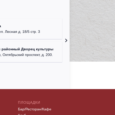
Дворец 
а
г. Павло
ул. Лесная д. 18/5 стр. 3
ДК "Бал
 районный Дворец культуры
Московская
, Октябрьский проспект, д. 200.
ПЛОЩАДКИ
Бар/Ресторан/Кафе