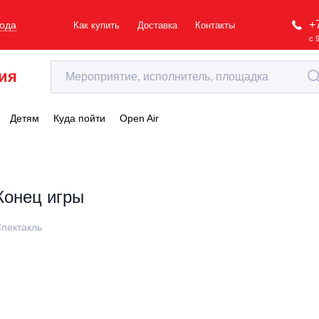
+
рода
Как купить
Доставка
Контакты
с 
ия
Детям
Куда пойти
Open Air
Конец игры
пектакль