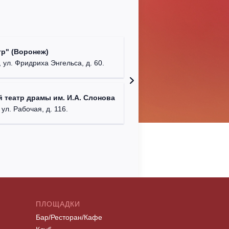
Культур
р" (Воронеж)
театр"
 ул. Фридриха Энгельса, д. 60.
г. Орех
ДК им. 
 театр драмы им. И.А. Слонова
г. Моск
 ул. Рабочая, д. 116.
ПЛОЩАДКИ
Бар/Ресторан/Кафе