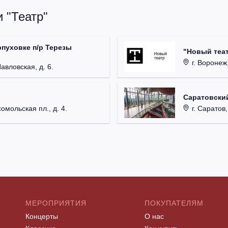
 "Театр"
рпуховке п/р Терезы
"Новый теат
г. Воронеж,
Павловская, д. 6.
Саратовский
омольская пл., д. 4.
г. Саратов,
МЕРОПРИЯТИЯ
ПОКУПАТЕЛЯМ
Концерты
О нас