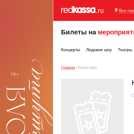
Все го
Билеты на
мероприят
Концерты
Ледовое шоу
Театры
Главная
Конец игры
С