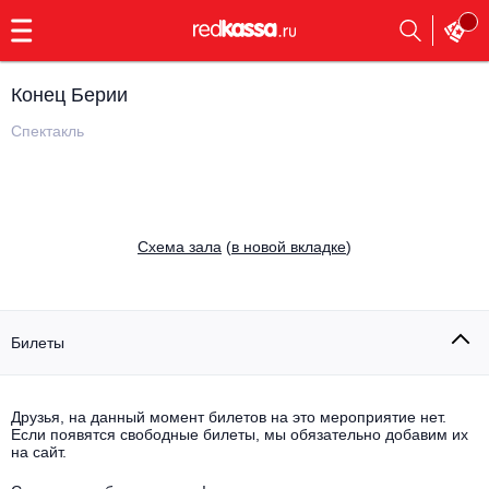
с
9:00
до
23:00
Конец Берии
Заказать
обратный
Спектакль
звонок
Главная
Все события
Выбрать мероприятие
Инди
Cхема зала
(
в новой вкладке
)
Все события
Как купить
Электронная музыка
Rap, hip-hop, RnB
Билеты
Все события
Контакты
Панк
Поэтический вечер
Друзья, на данный момент билетов на это мероприятие нет.
Если появятся свободные билеты, мы обязательно добавим их
Все события
Выбрать другой город
Концерты на теплоходе
на сайт.
Опера