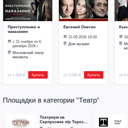
Металл
Преступление и
Евгений Онегин
Кыс
наказание
15.09.2026 19:00
16
с 21 ноября по 6
Дом музыки
Мо
декабря 2026 г.
м
Московский театр
мюзикла
Купить
Купить
от 1 000 ₽
от 3 500 ₽
от 5 
Площадки в категории "Театр"
Театриум на
Серпуховке п/р Терезы
Дуровой