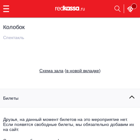
с
9:00
до
23:00
Колобок
Заказать
обратный
Спектакль
звонок
Главная
Все события
Выбрать мероприятие
Инди
Cхема зала
(
в новой вкладке
)
Все события
Как купить
Электронная музыка
Rap, hip-hop, RnB
Билеты
Все события
Контакты
Панк
Поэтический вечер
Друзья, на данный момент билетов на это мероприятие нет.
Если появятся свободные билеты, мы обязательно добавим их
Все события
Выбрать другой город
Концерты на теплоходе
на сайт.
Опера