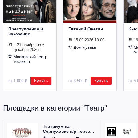
Металл
Преступление и
Евгений Онегин
Кыс
наказание
15.09.2026 19:00
16
с 21 ноября по 6
Дом музыки
Мо
декабря 2026 г.
м
Московский театр
мюзикла
Купить
Купить
от 1 000 ₽
от 3 500 ₽
от 5 
Площадки в категории "Театр"
Театриум на
Серпуховке п/р Терезы
Дуровой