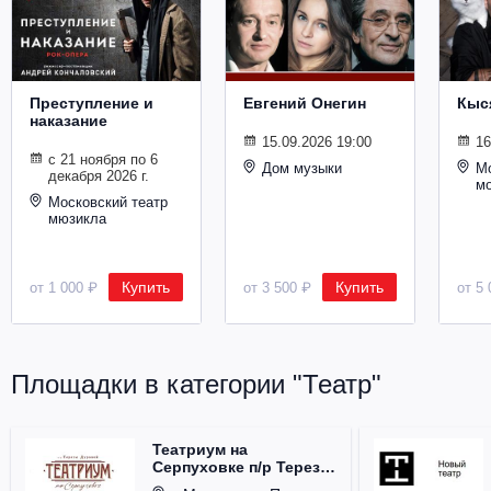
Металл
Преступление и
Евгений Онегин
Кыс
наказание
15.09.2026 19:00
16
с 21 ноября по 6
Дом музыки
Мо
декабря 2026 г.
м
Московский театр
мюзикла
Купить
Купить
от 1 000 ₽
от 3 500 ₽
от 5 
Площадки в категории "Театр"
Театриум на
Серпуховке п/р Терезы
Дуровой