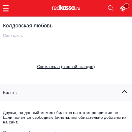
с
9:00
до
23:00
Колдовская любовь
Заказать
обратный
Спектакль
звонок
Главная
Все события
Выбрать мероприятие
Инди
Cхема зала
(
в новой вкладке
)
Все события
Как купить
Электронная музыка
Rap, hip-hop, RnB
Билеты
Все события
Контакты
Панк
Поэтический вечер
Друзья, на данный момент билетов на это мероприятие нет.
Если появятся свободные билеты, мы обязательно добавим их
Все события
Выбрать другой город
Концерты на теплоходе
на сайт.
Опера