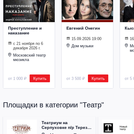
Металл
Преступление и
Евгений Онегин
Кыс
наказание
15.09.2026 19:00
16
с 21 ноября по 6
Дом музыки
Мо
декабря 2026 г.
м
Московский театр
мюзикла
Купить
Купить
от 1 000 ₽
от 3 500 ₽
от 5 
Площадки в категории "Театр"
Театриум на
Серпуховке п/р Терезы
Дуровой