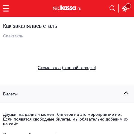
с
9:00
до
23:00
Как закалялась сталь
Заказать
обратный
Спектакль
звонок
Главная
Все события
Выбрать мероприятие
Инди
Cхема зала
(
в новой вкладке
)
Все события
Как купить
Электронная музыка
Rap, hip-hop, RnB
Билеты
Все события
Контакты
Панк
Поэтический вечер
Друзья, на данный момент билетов на это мероприятие нет.
Если появятся свободные билеты, мы обязательно добавим их
Все события
Выбрать другой город
Концерты на теплоходе
на сайт.
Опера