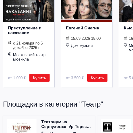
Металл
Преступление и
Евгений Онегин
Кыс
наказание
15.09.2026 19:00
16
с 21 ноября по 6
Дом музыки
Мо
декабря 2026 г.
м
Московский театр
мюзикла
Купить
Купить
от 1 000 ₽
от 3 500 ₽
от 5 
Площадки в категории "Театр"
Театриум на
Серпуховке п/р Терезы
Дуровой