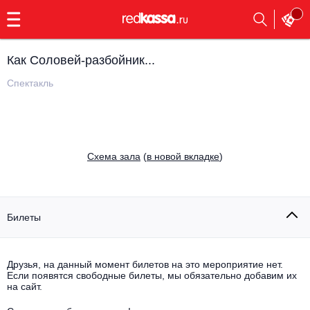
с
9:00
до
23:00
Как Соловей-разбойник...
Заказать
обратный
Спектакль
звонок
Главная
Все события
Выбрать мероприятие
Инди
Cхема зала
(
в новой вкладке
)
Все события
Как купить
Электронная музыка
Rap, hip-hop, RnB
Билеты
Все события
Контакты
Панк
Поэтический вечер
Друзья, на данный момент билетов на это мероприятие нет.
Если появятся свободные билеты, мы обязательно добавим их
Все события
Выбрать другой город
Концерты на теплоходе
на сайт.
Опера