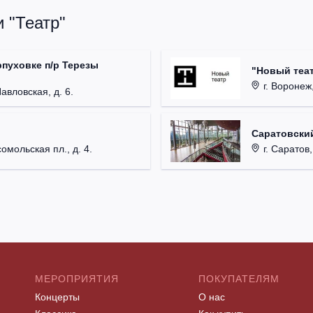
 "Театр"
рпуховке п/р Терезы
"Новый теат
г. Воронеж,
Павловская, д. 6.
Саратовский
омольская пл., д. 4.
г. Саратов,
МЕРОПРИЯТИЯ
ПОКУПАТЕЛЯМ
Концерты
О нас