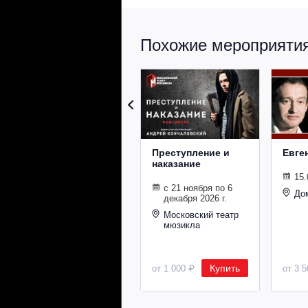
Похожие мероприятия 
Преступление и
Евге
наказание
15.
с 21 ноября по 6
До
декабря 2026 г.
Московский театр
мюзикла
Купить
от 1 000 ₽
от 3 