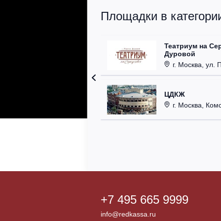
Площадки в категории
Театриум на Се
Дуровой
г. Москва, ул. 
ЦДКЖ
г. Москва, Комс
+7 495 665 9999
info@redkassa.ru