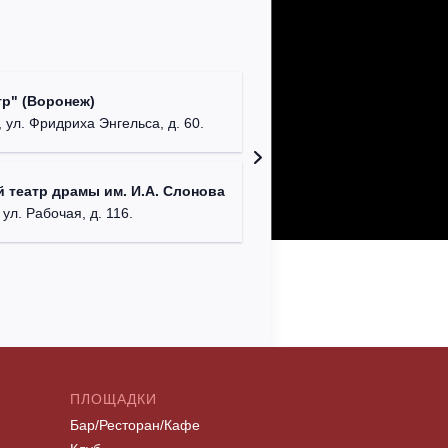
Культур
р" (Воронеж)
театр"
 ул. Фридриха Энгельса, д. 60.
г. Орех
ДК им. 
 театр драмы им. И.А. Слонова
г. Моск
 ул. Рабочая, д. 116.
ПЛОЩАДКИ
Бар/Ресторан/Кафе