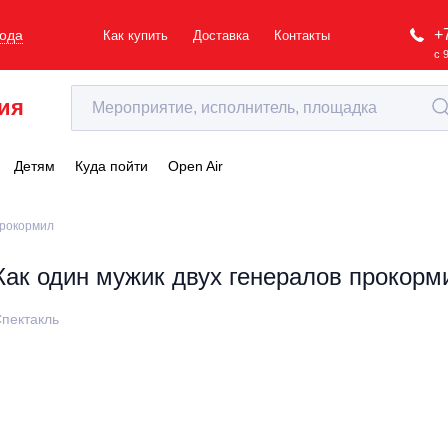
+
рода
Как купить
Доставка
Контакты
с 
ия
Детям
Куда пойти
Open Air
прокормил
Как один мужик двух генералов прокорм
пектакль