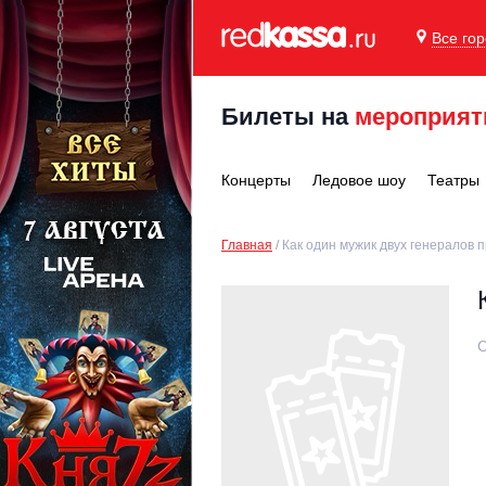
Все го
Билеты на
мероприят
Концерты
Ледовое шоу
Театры
Главная
Как один мужик двух генералов 
С