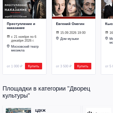
Металл
Преступление и
Евгений Онегин
Кыс
наказание
15.09.2026 19:00
16
с 21 ноября по 6
Дом музыки
Мо
декабря 2026 г.
м
Московский театр
мюзикла
Купить
Купить
от 1 000 ₽
от 3 500 ₽
от 5 
Площадки в категории "Дворец
культуры"
ЦДКЖ