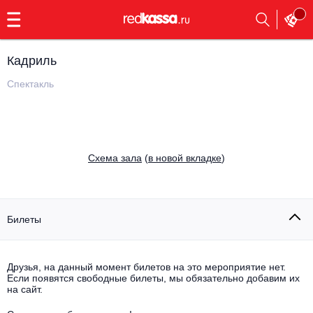
с
9:00
до
23:00
Кадриль
Заказать
обратный
Спектакль
звонок
Главная
Все события
Выбрать мероприятие
Инди
Cхема зала
(
в новой вкладке
)
Все события
Как купить
Электронная музыка
Rap, hip-hop, RnB
Билеты
Все события
Контакты
Панк
Поэтический вечер
Друзья, на данный момент билетов на это мероприятие нет.
Если появятся свободные билеты, мы обязательно добавим их
Все события
Выбрать другой город
Концерты на теплоходе
на сайт.
Опера