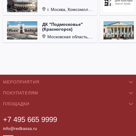
г. Москва, Комсомольская пл., д. 4.
ДК "Подмосковье"
(Красногорск)
Московская область, г. Красногорск, ул. Ленина, д. 3.
МЕРОПРИЯТИЯ
ПОКУПАТЕЛЯМ
Концерты
ПЛОЩАДКИ
О нас
Классика
+7 495 665 9999
Бар/Ресторан/Кафе
Как купить
Театры
info@redkassa.ru
Клуб
Возврат билетов
Фестивали