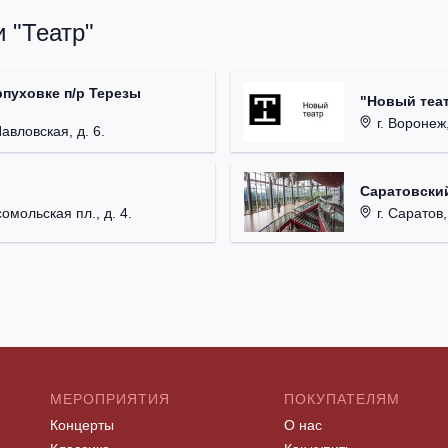
 "Театр"
рпуховке п/р Терезы
"Новый теат
г. Воронеж,
Павловская, д. 6.
Саратовский
омольская пл., д. 4.
г. Саратов,
МЕРОПРИЯТИЯ
ПОКУПАТЕЛЯМ
Концерты
О нас