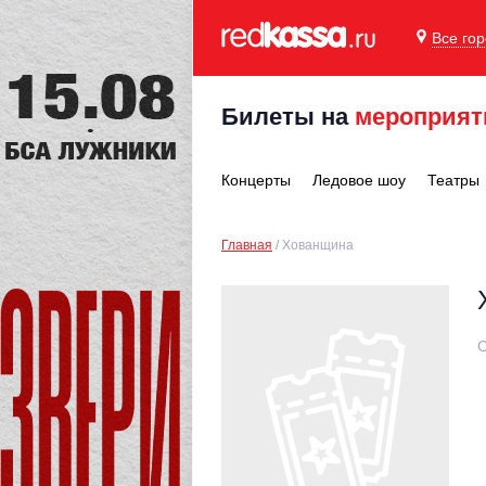
Все го
Билеты на
мероприят
Концерты
Ледовое шоу
Театры
Главная
Хованщина
С