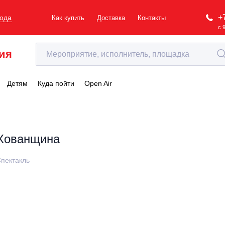
+
рода
Как купить
Доставка
Контакты
с 
ия
Детям
Куда пойти
Open Air
Хованщина
пектакль