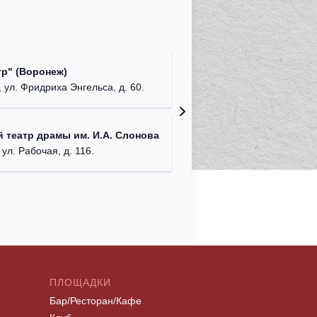
Культур
р" (Воронеж)
театр"
 ул. Фридриха Энгельса, д. 60.
г. Орех
ДК им. 
 театр драмы им. И.А. Слонова
г. Моск
 ул. Рабочая, д. 116.
ПЛОЩАДКИ
Бар/Ресторан/Кафе