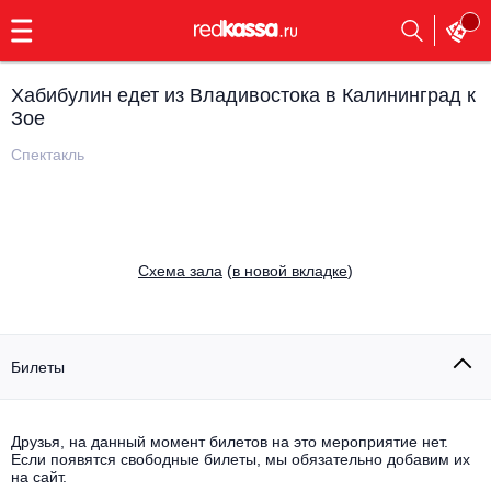
с
9:00
до
23:00
Хабибулин едет из Владивостока в Калининград к
Заказать
Зое
обратный
звонок
Спектакль
Главная
Все события
Выбрать мероприятие
Инди
Все события
Cхема зала
(
в новой вкладке
)
Как купить
Электронная музыка
Rap, hip-hop, RnB
Все события
Билеты
Контакты
Панк
Поэтический вечер
Все события
Друзья, на данный момент билетов на это мероприятие нет.
Выбрать другой город
Концерты на теплоходе
Если появятся свободные билеты, мы обязательно добавим их
Опера
на сайт.