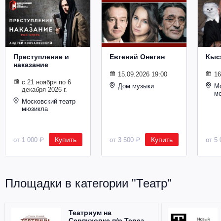
Металл
Преступление и
Евгений Онегин
Кыс
наказание
15.09.2026 19:00
16
с 21 ноября по 6
Дом музыки
Мо
декабря 2026 г.
м
Московский театр
мюзикла
Купить
Купить
от 1 000 ₽
от 3 500 ₽
от 5 
Площадки в категории "Театр"
Театриум на
Серпуховке п/р Терезы