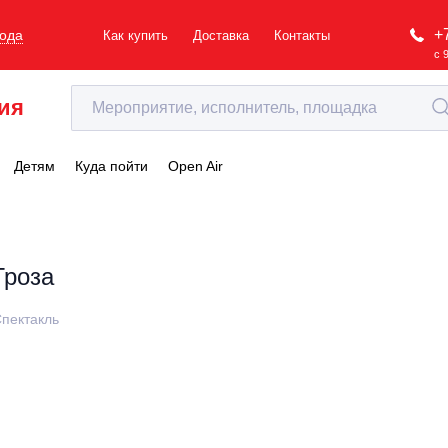
+
рода
Как купить
Доставка
Контакты
с 
ия
Детям
Куда пойти
Open Air
Гроза
пектакль