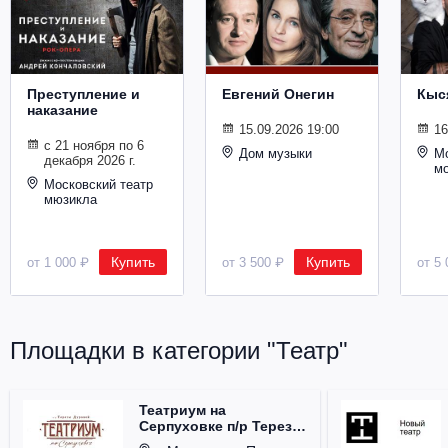
Металл
Преступление и
Евгений Онегин
Кыс
наказание
15.09.2026 19:00
16
с 21 ноября по 6
Дом музыки
Мо
декабря 2026 г.
м
Московский театр
мюзикла
Купить
Купить
от 1 000 ₽
от 3 500 ₽
от 5 
Площадки в категории "Театр"
Театриум на
Серпуховке п/р Терезы
Дуровой