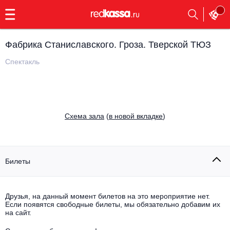
с
9:00
до
23:00
Фабрика Станиславского. Гроза. Тверской ТЮЗ
Заказать
обратный
Спектакль
звонок
Главная
Все события
Выбрать мероприятие
Инди
Cхема зала
(
в новой вкладке
)
Все события
Как купить
Электронная музыка
Rap, hip-hop, RnB
Билеты
Все события
Контакты
Панк
Поэтический вечер
Друзья, на данный момент билетов на это мероприятие нет.
Если появятся свободные билеты, мы обязательно добавим их
Все события
Выбрать другой город
Концерты на теплоходе
на сайт.
Опера