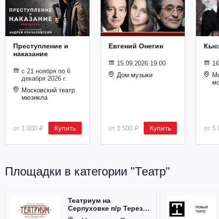
Металл
Преступление и
Евгений Онегин
Кыс
наказание
15.09.2026 19:00
16
с 21 ноября по 6
Дом музыки
Мо
декабря 2026 г.
м
Московский театр
мюзикла
Купить
Купить
от 1 000 ₽
от 3 500 ₽
от 5 
Площадки в категории "Театр"
Театриум на
Серпуховке п/р Терезы
Дуровой