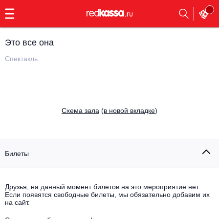
с
9:00
до
23:00
Это все она
Заказать
обратный
Спектакль
звонок
Главная
Все события
Выбрать мероприятие
Инди
Cхема зала
(
в новой вкладке
)
Все события
Как купить
Электронная музыка
Rap, hip-hop, RnB
Билеты
Все события
Контакты
Панк
Поэтический вечер
Друзья, на данный момент билетов на это мероприятие нет.
Если появятся свободные билеты, мы обязательно добавим их
Все события
Выбрать другой город
Концерты на теплоходе
на сайт.
Опера