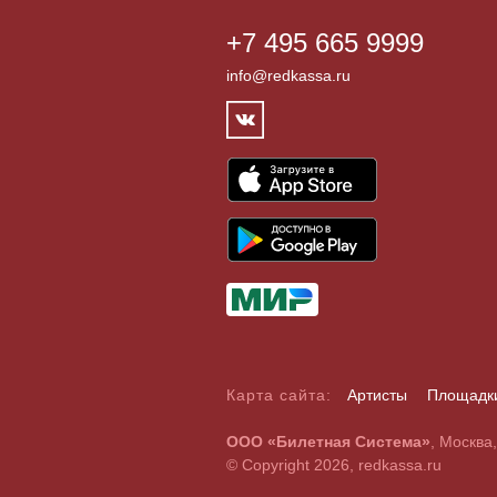
+7 495 665 9999
info@redkassa.ru
Карта сайта:
Артисты
Площадк
А
Б
В
Г
Д
Е
Ж
З
И
Й
К
Л
М
Н
О
П
Р
С
ООО «Билетная Система»
, Москва
A
B
C
D
E
F
G
H
I
J
K
L
M
N
O
P
Q
R
© Copyright 2026, redkassa.ru
0
1
2
3
4
5
6
7
8
9