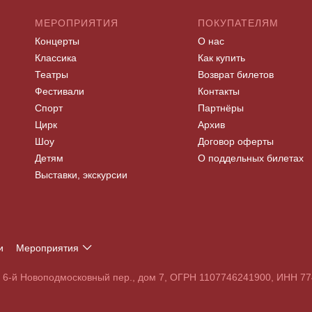
МЕРОПРИЯТИЯ
ПОКУПАТЕЛЯМ
Концерты
О нас
Классика
Как купить
Театры
Возврат билетов
Фестивали
Контакты
Спорт
Партнёры
Цирк
Архив
Шоу
Договор оферты
Детям
О поддельных билетах
Выставки, экскурсии
и
Мероприятия
Т
У
Ф
Х
Ц
Ч
Ш
Щ
Э
Ю
Я
, 6-й Новоподмосковный пер., дом 7, ОГРН 1107746241900, ИНН 
S
T
U
V
W
X
Y
Z