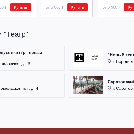
Купить
Купить
Ку
500 ₽
от 5 000 ₽
от 3 500 ₽
 "Театр"
рпуховке п/р Терезы
"Новый теат
г. Воронеж,
Павловская, д. 6.
Саратовский
омольская пл., д. 4.
г. Саратов,