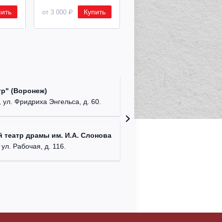
пить
Купить
Купить
от 3 000 ₽
от 8 500 ₽
Культур
р" (Воронеж)
театр"
 ул. Фридриха Энгельса, д. 60.
г. Орех
ДК им. 
 театр драмы им. И.А. Слонова
г. Моск
 ул. Рабочая, д. 116.