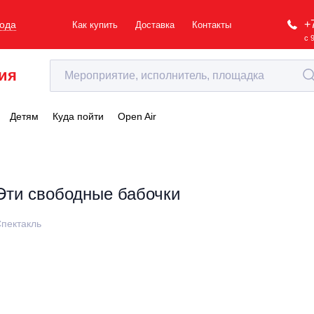
+
рода
Как купить
Доставка
Контакты
с 
ия
Детям
Куда пойти
Open Air
Эти свободные бабочки
пектакль