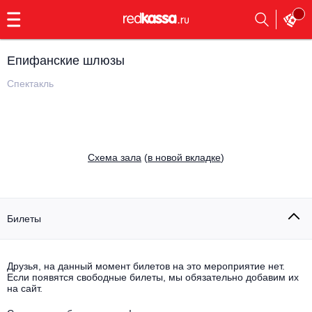
с
9:00
до
23:00
Епифанские шлюзы
Заказать
обратный
Спектакль
звонок
Главная
Все события
Выбрать мероприятие
Инди
Cхема зала
(
в новой вкладке
)
Все события
Как купить
Электронная музыка
Rap, hip-hop, RnB
Билеты
Все события
Контакты
Панк
Поэтический вечер
Друзья, на данный момент билетов на это мероприятие нет.
Если появятся свободные билеты, мы обязательно добавим их
Все события
Выбрать другой город
Концерты на теплоходе
на сайт.
Опера