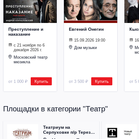
Металл
Преступление и
Евгений Онегин
Кыс
наказание
15.09.2026 19:00
16
с 21 ноября по 6
Дом музыки
Мо
декабря 2026 г.
м
Московский театр
мюзикла
Купить
Купить
от 1 000 ₽
от 3 500 ₽
от 5 
Площадки в категории "Театр"
Театриум на
Серпуховке п/р Терезы
Дуровой