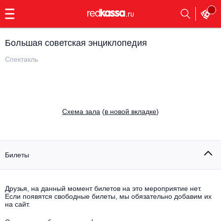
с
9:00
до
23:00
Большая советская энциклопедия
Заказать
обратный
Спектакль
звонок
Главная
Все события
Выбрать мероприятие
Инди
Cхема зала
(
в новой вкладке
)
Все события
Как купить
Электронная музыка
Rap, hip-hop, RnB
Билеты
Все события
Контакты
Панк
Поэтический вечер
Друзья, на данный момент билетов на это мероприятие нет.
Если появятся свободные билеты, мы обязательно добавим их
Все события
Выбрать другой город
Концерты на теплоходе
на сайт.
Опера