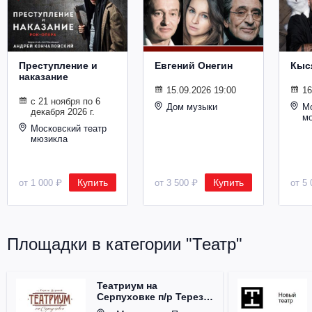
Металл
Преступление и
Евгений Онегин
Кыс
наказание
15.09.2026 19:00
16
с 21 ноября по 6
Дом музыки
Мо
декабря 2026 г.
м
Московский театр
мюзикла
Купить
Купить
от 1 000 ₽
от 3 500 ₽
от 5 
Площадки в категории "Театр"
Театриум на
Серпуховке п/р Терезы
Дуровой