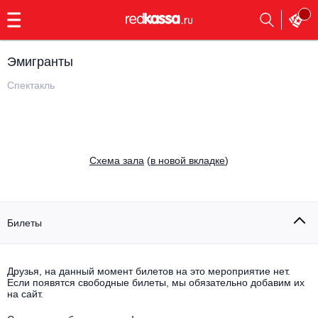
с
9:00
до
23:00
Эмигранты
Заказать
обратный
Спектакль
звонок
Главная
Все события
Выбрать мероприятие
Инди
Cхема зала
(
в новой вкладке
)
Все события
Как купить
Электронная музыка
Rap, hip-hop, RnB
Билеты
Все события
Контакты
Панк
Поэтический вечер
Друзья, на данный момент билетов на это мероприятие нет.
Если появятся свободные билеты, мы обязательно добавим их
Все события
Выбрать другой город
Концерты на теплоходе
на сайт.
Опера