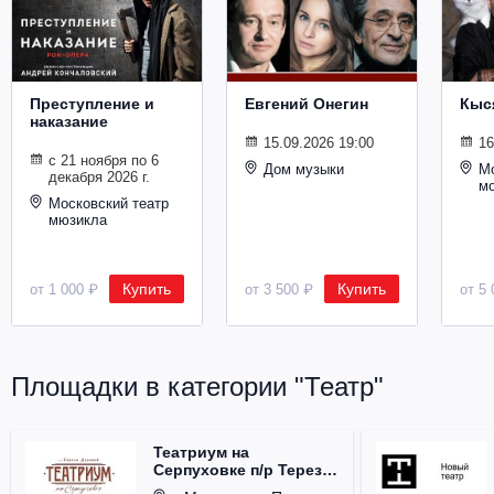
Металл
Преступление и
Евгений Онегин
Кыс
наказание
15.09.2026 19:00
16
с 21 ноября по 6
Дом музыки
Мо
декабря 2026 г.
м
Московский театр
мюзикла
Купить
Купить
от 1 000 ₽
от 3 500 ₽
от 5 
Площадки в категории "Театр"
Театриум на
Серпуховке п/р Терезы
Дуровой