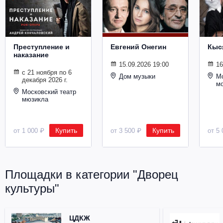
Металл
Преступление и
Евгений Онегин
Кыс
наказание
15.09.2026 19:00
16
с 21 ноября по 6
Дом музыки
Мо
декабря 2026 г.
м
Московский театр
мюзикла
Купить
Купить
от 1 000 ₽
от 3 500 ₽
от 5 
Площадки в категории "Дворец
культуры"
ЦДКЖ