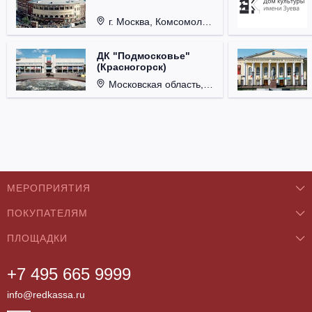
г. Москва, Комсомольская пл., д. 4.
ДК "Подмосковье"
(Красногорск)
Московская область, г. Красногорск, ул. Ленина, д. 3.
МЕРОПРИЯТИЯ
ПОКУПАТЕЛЯМ
Концерты
ПЛОЩАДКИ
О нас
Классика
+7 495 665 9999
Бар/Ресторан/Кафе
Как купить
Театры
info@redkassa.ru
Клуб
Возврат билетов
Фестивали