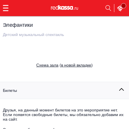
с
9:00
до
23:00
Элефантики
Заказать
обратный
Детский музыкальный спектакль
звонок
Главная
Все события
Выбрать мероприятие
Инди
Cхема зала
(
в новой вкладке
)
Все события
Как купить
Электронная музыка
Rap, hip-hop, RnB
Билеты
Все события
Контакты
Панк
Поэтический вечер
Друзья, на данный момент билетов на это мероприятие нет.
Если появятся свободные билеты, мы обязательно добавим их
Все события
Выбрать другой город
Концерты на теплоходе
на сайт.
Опера