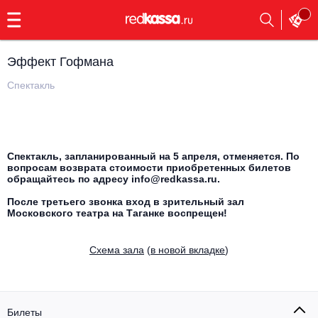
с
9:00
до
23:00
Эффект Гофмана
Заказать
обратный
Спектакль
звонок
Главная
Все события
Выбрать мероприятие
Инди
Спектакль, запланированный на 5 апреля, отменяется. По
вопросам возврата стоимости приобретенных билетов
Все события
обращайтесь по адресу info@redkassa.ru.
Как купить
Электронная музыка
После третьего звонка вход в зрительный зал
Московского театра на Таганке воспрещен!
Rap, hip-hop, RnB
Все события
Cхема зала
(
в новой вкладке
)
Контакты
Панк
Поэтический вечер
Все события
Выбрать другой город
Концерты на теплоходе
Опера
Билеты