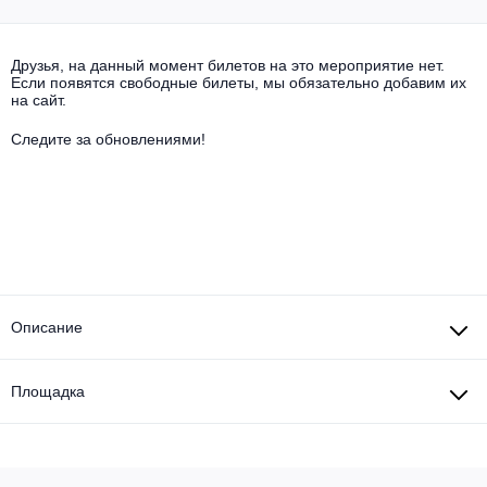
Другое для детей
Поп и эстрада
Известные актёры
Все события
Детский концерт
Друзья, на данный момент билетов на это мероприятие нет.
Альтернатива
Комедия
Если появятся свободные билеты, мы обязательно добавим их
на сайт.
Детский спектакль
Классическая музыка
Все события
Творческий вечер
Следите за обновлениями!
Детское шоу
Круиз Фест
Мюзикл, оперетта
Детский мюзикл
Open-air на ВДНХ
Балет
Джаз и блюз
Драма
Описание
Этно, фолк, кантри
Музыкальный спектакль
Площадка
Рок
Спектакль
Шансон, романс, авторская песня
Иммерсивный спектакль