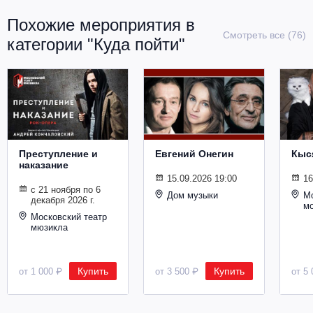
Металл
Похожие мероприятия в
Смотреть все (76)
категории "Куда пойти"
Преступление и
Евгений Онегин
Кыс
наказание
15.09.2026 19:00
16
с 21 ноября по 6
Дом музыки
Мо
декабря 2026 г.
м
Московский театр
мюзикла
Купить
Купить
от 1 000 ₽
от 3 500 ₽
от 5 