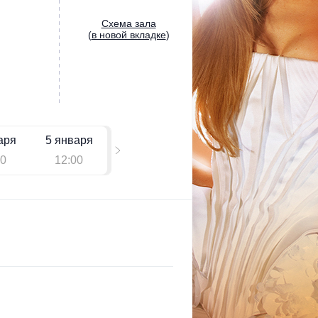
Cхема зала
(
в новой вкладке
)
аря
5 января
00
12:00