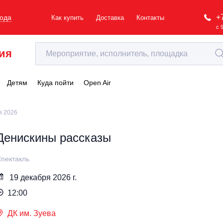
+
рода
Как купить
Доставка
Контакты
с 
ия
Детям
Куда пойти
Open Air
я 2026
Денискины рассказы
пектакль
19 декабря 2026 г.
12:00
ДК им. Зуева