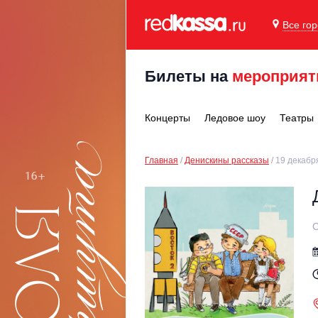
Все го
Билеты на
мероприят
Концерты
Ледовое шоу
Театры
Главная
Денискины рассказы
19 декабр
С