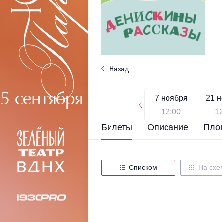
Назад
7 ноября
21 
12:00
1
Билеты
Описание
Пло
Списком
На схе